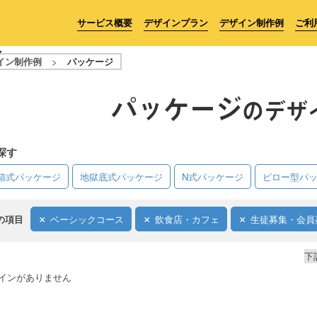
サービス概要
デザインプラン
デザイン制作例
ご利
イン制作例
>
パッケージ
パッケージ
のデザ
探す
箱式パッケージ
地獄底式パッケージ
N式パッケージ
ピロー型パ
の項目
ベーシックコース
飲食店・カフェ
生徒募集・会員
下
インがありません