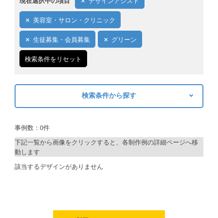
現在選択中の項目
デザインアシスト
ご利用ガイド
美容室・サロン・クリニック
ご利用の流れ
生徒募集・会員募集
グリーン
ご注文方法について
検索条件をリセット
キャンセルについて
検索条件から探す
FAQ（よくあるご質問）
キーワードから探す
資料をダウンロード
事例数：0件
検索
ご利用規約
下記一覧から画像をクリックすると、各制作例の詳細ページへ移
動します
お見積り・お問合せ
制作プランで探す
該当するデザインがありません
デザインアシスト
ベーシックコース
シルバーコース