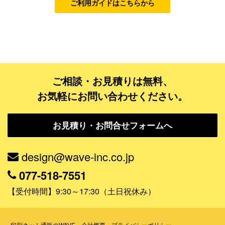
ご利用ガイドはこちらから
ゴールドコース
フルデザイン
データ修正
ご相談・お見積りは無料、
ジャンルで探す
お気軽にお問い合わせください。
販売・ショップ・サービス
お見積り・お問合せフォームへ
飲食店・カフェ
観光・旅行会社・ホテル・旅館
design@wave-inc.co.jp
学校・塾・習い事
077-518-7551
コンサート・ライブ・演劇
【受付時間】9:30～17:30（土日祝休み）
美容室・サロン・クリニック
その他
印刷ネット通販のWAVE
会社概要
プライバシーポリシー