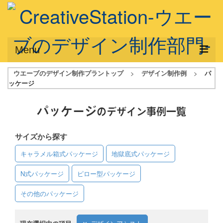
Menu
ウエーブのデザイン制作プラントップ
>
デザイン制作例
>
パ
サービス概要
ッケージ
デザインプラン
パッケージ
のデザイン事例一覧
デザインアシスト
サイズから探す
フルデザイン
キャラメル箱式パッケージ
地獄底式パッケージ
データ修正
N式パッケージ
ピロー型パッケージ
写真からイラスト作成
その他のパッケージ
デザイン制作例
ご利用料金