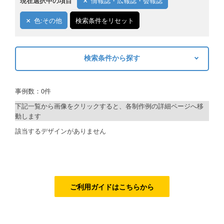
現在選択中の項目
情報誌・広報誌・会報誌
ご利用ガイド
色:その他
検索条件をリセット
ご利用の流れ
検索条件から探す
ご注文方法について
キーワードから探す
キャンセルについて
事例数：0件
検索
FAQ（よくあるご質問）
下記一覧から画像をクリックすると、各制作例の詳細ページへ移
動します
資料をダウンロード
制作プランで探す
該当するデザインがありません
ご利用規約
デザインアシスト
お見積り・お問合せ
ベーシックコース
シルバーコース
ご利用ガイドはこちらから
ゴールドコース
フルデザイン