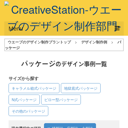
Menu
ウエーブのデザイン制作プラントップ
>
デザイン制作例
>
パ
サービス概要
ッケージ
デザインプラン
パッケージ
のデザイン事例一覧
デザインアシスト
サイズから探す
フルデザイン
キャラメル箱式パッケージ
地獄底式パッケージ
データ修正
N式パッケージ
ピロー型パッケージ
写真からイラスト作成
その他のパッケージ
デザイン制作例
ご利用料金