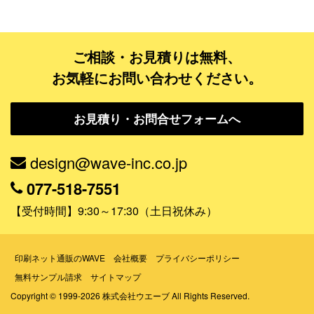
データ修正
ご相談・お見積りは無料、
ジャンルで探す
お気軽にお問い合わせください。
販売・ショップ・サービス
お見積り・お問合せフォームへ
飲食店・カフェ
観光・旅行会社・ホテル・旅館
design@wave-inc.co.jp
学校・塾・習い事
077-518-7551
コンサート・ライブ・演劇
【受付時間】9:30～17:30（土日祝休み）
美容室・サロン・クリニック
その他
印刷ネット通販のWAVE
会社概要
プライバシーポリシー
無料サンプル請求
サイトマップ
活用シーンで探す
Copyright © 1999-2026 株式会社ウエーブ All Rights Reserved.