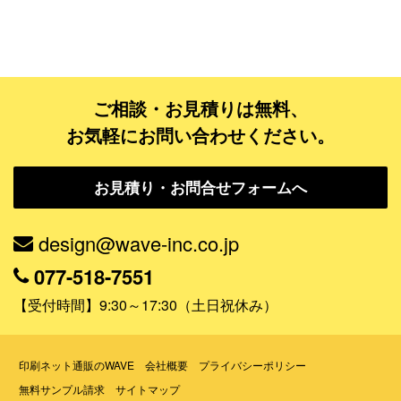
フルデザイン
データ修正
ご相談・お見積りは無料、
ジャンルで探す
お気軽にお問い合わせください。
販売・ショップ・サービス
お見積り・お問合せフォームへ
飲食店・カフェ
観光・旅行会社・ホテル・旅館
design@wave-inc.co.jp
学校・塾・習い事
077-518-7551
コンサート・ライブ・演劇
【受付時間】9:30～17:30（土日祝休み）
美容室・サロン・クリニック
その他
印刷ネット通販のWAVE
会社概要
プライバシーポリシー
無料サンプル請求
サイトマップ