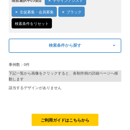
現在選択中の項目
デザインアシスト
ご利用ガイド
生徒募集・会員募集
ブラック
ご利用の流れ
検索条件をリセット
ご注文方法について
検索条件から探す
キャンセルについて
キーワードから探す
FAQ（よくあるご質問）
事例数：0件
検索
資料をダウンロード
下記一覧から画像をクリックすると、各制作例の詳細ページへ移
動します
ご利用規約
制作プランで探す
該当するデザインがありません
お見積り・お問合せ
デザインアシスト
ベーシックコース
シルバーコース
ご利用ガイドはこちらから
ゴールドコース