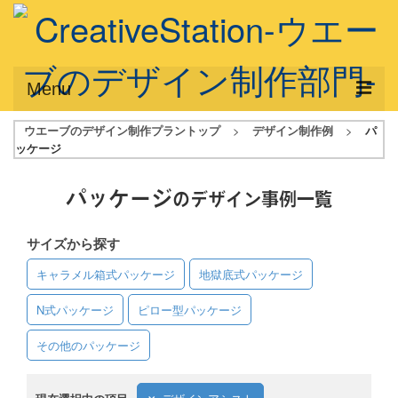
Menu
ウエーブのデザイン制作プラントップ
>
デザイン制作例
>
パ
サービス概要
ッケージ
デザインプラン
パッケージ
のデザイン事例一覧
デザインアシスト
サイズから探す
フルデザイン
キャラメル箱式パッケージ
地獄底式パッケージ
データ修正
N式パッケージ
ピロー型パッケージ
写真からイラスト作成
その他のパッケージ
デザイン制作例
ご利用料金