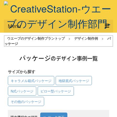
Menu
ウエーブのデザイン制作プラントップ
>
デザイン制作例
>
パ
サービス概要
ッケージ
デザインプラン
パッケージ
のデザイン事例一覧
デザインアシスト
サイズから探す
フルデザイン
キャラメル箱式パッケージ
地獄底式パッケージ
データ修正
N式パッケージ
ピロー型パッケージ
写真からイラスト作成
その他のパッケージ
デザイン制作例
ご利用料金