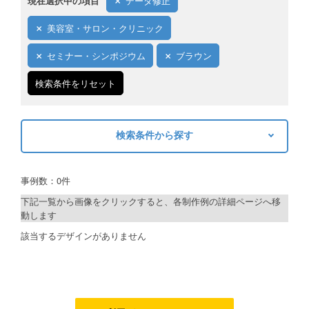
現在選択中の項目
データ修正
ご利用ガイド
美容室・サロン・クリニック
ご利用の流れ
セミナー・シンポジウム
ブラウン
ご注文方法について
検索条件をリセット
キャンセルについて
検索条件から探す
FAQ（よくあるご質問）
キーワードから探す
資料をダウンロード
事例数：0件
検索
ご利用規約
下記一覧から画像をクリックすると、各制作例の詳細ページへ移
動します
お見積り・お問合せ
制作プランで探す
該当するデザインがありません
デザインアシスト
ベーシックコース
シルバーコース