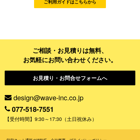
ご利用ガイドはこちらから
ゴールドコース
フルデザイン
データ修正
ご相談・お見積りは無料、
ジャンルで探す
お気軽にお問い合わせください。
販売・ショップ・サービス
お見積り・お問合せフォームへ
飲食店・カフェ
観光・旅行会社・ホテル・旅館
design@wave-inc.co.jp
学校・塾・習い事
077-518-7551
コンサート・ライブ・演劇
【受付時間】9:30～17:30（土日祝休み）
美容室・サロン・クリニック
その他
印刷ネット通販のWAVE
会社概要
プライバシーポリシー