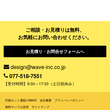
フルデザイン
データ修正
ご相談・お見積りは無料、
ジャンルで探す
お気軽にお問い合わせください。
販売・ショップ・サービス
お見積り・お問合せフォームへ
飲食店・カフェ
観光・旅行会社・ホテル・旅館
design@wave-inc.co.jp
学校・塾・習い事
077-518-7551
コンサート・ライブ・演劇
【受付時間】9:30～17:30（土日祝休み）
美容室・サロン・クリニック
その他
印刷ネット通販のWAVE
会社概要
プライバシーポリシー
無料サンプル請求
サイトマップ