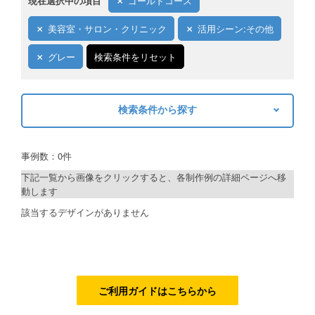
現在選択中の項目
ゴールドコース
ご利用ガイド
美容室・サロン・クリニック
活用シーン:その他
ご利用の流れ
グレー
検索条件をリセット
ご注文方法について
検索条件から探す
キャンセルについて
キーワードから探す
FAQ（よくあるご質問）
事例数：0件
検索
資料をダウンロード
下記一覧から画像をクリックすると、各制作例の詳細ページへ移
動します
ご利用規約
制作プランで探す
該当するデザインがありません
お見積り・お問合せ
デザインアシスト
ベーシックコース
シルバーコース
ご利用ガイドはこちらから
ゴールドコース