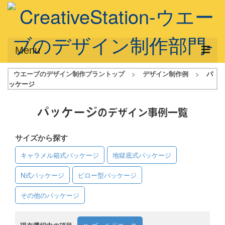
Menu
ウエーブのデザイン制作プラントップ
>
デザイン制作例
>
パ
サービス概要
ッケージ
デザインプラン
パッケージ
のデザイン事例一覧
デザインアシスト
サイズから探す
フルデザイン
キャラメル箱式パッケージ
地獄底式パッケージ
データ修正
N式パッケージ
ピロー型パッケージ
写真からイラスト作成
その他のパッケージ
デザイン制作例
ご利用料金