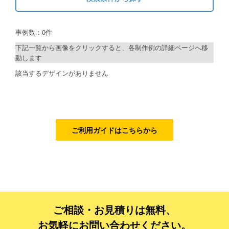
キーワードから探す
ご利用ガイド
事例数：0件
検索
ご利用の流れ
下記一覧から画像をクリックすると、各制作例の詳細ページへ移
動します
ご注文方法について
制作プランで探す
該当するデザインがありません
キャンセルについて
デザインアシスト
FAQ（よくあるご質問）
ベーシックコース
資料をダウンロード
シルバーコース
ご利用ガイドはこちらから
ご利用規約
ゴールドコース
フルデザイン
お見積り・お問合せ
データ修正
ご相談・お見積りは無料、
ジャンルで探す
お気軽にお問い合わせください。