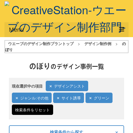
Menu
ウエーブのデザイン制作プラントップ
>
デザイン制作例
>
の
サービス概要
ぼり
デザインプラン
のぼり
のデザイン事例一覧
デザインアシスト
フルデザイン
現在選択中の項目
デザインアシスト
データ修正
ジャンル:その他
サイト誘導
グリーン
写真からイラスト作成
検索条件をリセット
デザイン制作例
ご利用料金
検索条件から探す