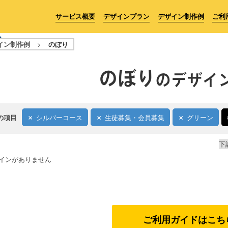
サービス概要
デザインプラン
デザイン制作例
ご利
イン制作例
>
のぼり
のぼり
のデザイ
の項目
シルバーコース
生徒募集・会員募集
グリーン
下
インがありません
ご利用ガイドはこち