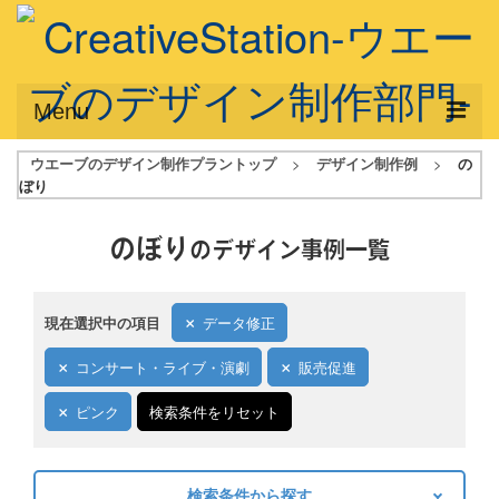
Menu
ウエーブのデザイン制作プラントップ
>
デザイン制作例
>
の
サービス概要
ぼり
デザインプラン
のぼり
のデザイン事例一覧
デザインアシスト
フルデザイン
現在選択中の項目
データ修正
データ修正
コンサート・ライブ・演劇
販売促進
写真からイラスト作成
ピンク
検索条件をリセット
デザイン制作例
ご利用料金
検索条件から探す