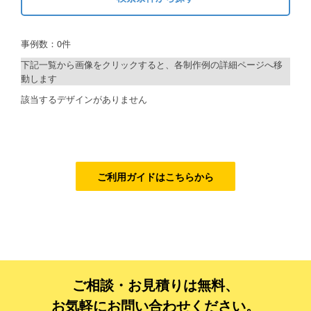
キーワードから探す
ご利用ガイド
事例数：0件
検索
ご利用の流れ
下記一覧から画像をクリックすると、各制作例の詳細ページへ移
動します
ご注文方法について
制作プランで探す
該当するデザインがありません
キャンセルについて
デザインアシスト
FAQ（よくあるご質問）
ベーシックコース
資料をダウンロード
シルバーコース
ご利用ガイドはこちらから
ご利用規約
ゴールドコース
フルデザイン
お見積り・お問合せ
データ修正
ご相談・お見積りは無料、
ジャンルで探す
お気軽にお問い合わせください。