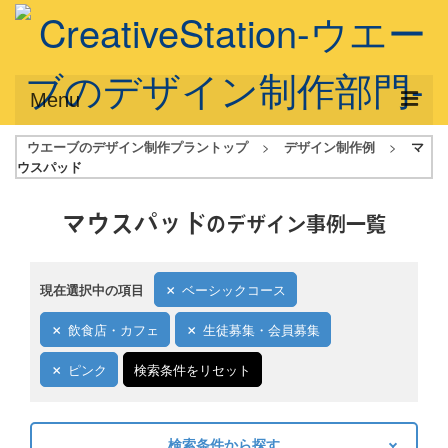
Menu
ウエーブのデザイン制作プラントップ
>
デザイン制作例
>
マ
サービス概要
ウスパッド
デザインプラン
マウスパッド
のデザイン事例一覧
デザインアシスト
フルデザイン
現在選択中の項目
ベーシックコース
データ修正
飲食店・カフェ
生徒募集・会員募集
写真からイラスト作成
ピンク
検索条件をリセット
デザイン制作例
ご利用料金
検索条件から探す