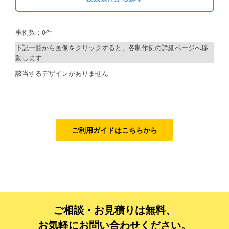
キーワードから探す
ご利用ガイド
事例数：0件
検索
ご利用の流れ
下記一覧から画像をクリックすると、各制作例の詳細ページへ移
動します
ご注文方法について
制作プランで探す
該当するデザインがありません
キャンセルについて
デザインアシスト
FAQ（よくあるご質問）
ベーシックコース
資料をダウンロード
シルバーコース
ご利用ガイドはこちらから
ご利用規約
ゴールドコース
フルデザイン
お見積り・お問合せ
データ修正
ご相談・お見積りは無料、
ジャンルで探す
お気軽にお問い合わせください。