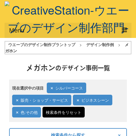
Menu
ウエーブのデザイン制作プラントップ
>
デザイン制作例
>
メ
サービス概要
ガホン
デザインプラン
メガホン
のデザイン事例一覧
デザインアシスト
フルデザイン
現在選択中の項目
シルバーコース
データ修正
販売・ショップ・サービス
ビジネスシーン
写真からイラスト作成
色:その他
検索条件をリセット
デザイン制作例
ご利用料金
検索条件から探す