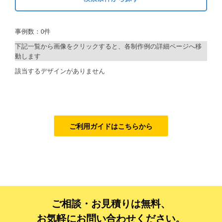
キーワードから探す
ご利用ガイド
事例数：0件
検索
ご利用の流れ
下記一覧から画像をクリックすると、各制作例の詳細ページへ移
動します
ご注文方法について
制作プランで探す
該当するデザインがありません
キャンセルについて
デザインアシスト
FAQ（よくあるご質問）
ベーシックコース
資料をダウンロード
シルバーコース
ご利用ガイドはこちらから
ご利用規約
ゴールドコース
フルデザイン
お見積り・お問合せ
データ修正
ご相談・お見積りは無料、
ジャンルで探す
お気軽にお問い合わせください。