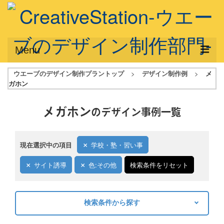
Menu
ウエーブのデザイン制作プラントップ
>
デザイン制作例
>
メ
サービス概要
ガホン
デザインプラン
メガホン
のデザイン事例一覧
デザインアシスト
フルデザイン
現在選択中の項目
学校・塾・習い事
データ修正
サイト誘導
色:その他
検索条件をリセット
写真からイラスト作成
デザイン制作例
検索条件から探す
キーワードから探す
ご利用料金