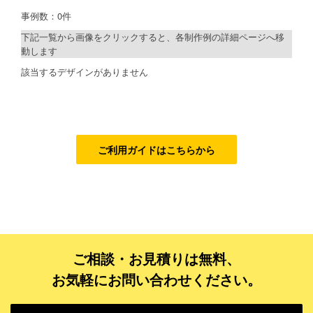
事例数：0件
検索
ご利用ガイド
下記一覧から画像をクリックすると、各制作例の詳細ページへ移
動します
ご利用の流れ
制作プランで探す
該当するデザインがありません
ご注文方法について
デザインアシスト
キャンセルについて
ベーシックコース
FAQ（よくあるご質問）
シルバーコース
ご利用ガイドはこちらから
資料をダウンロード
ゴールドコース
ご利用規約
フルデザイン
データ修正
お見積り・お問合せ
ご相談・お見積りは無料、
ジャンルで探す
お気軽にお問い合わせください。
販売・ショップ・サービス