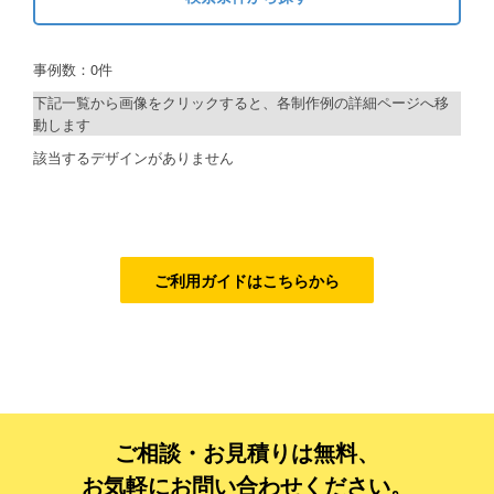
キーワードから探す
ご利用ガイド
事例数：0件
検索
ご利用の流れ
下記一覧から画像をクリックすると、各制作例の詳細ページへ移
動します
ご注文方法について
制作プランで探す
該当するデザインがありません
キャンセルについて
デザインアシスト
FAQ（よくあるご質問）
ベーシックコース
資料をダウンロード
シルバーコース
ご利用ガイドはこちらから
ご利用規約
ゴールドコース
フルデザイン
お見積り・お問合せ
データ修正
ご相談・お見積りは無料、
ジャンルで探す
お気軽にお問い合わせください。