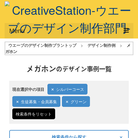
Menu
ウエーブのデザイン制作プラントップ
>
デザイン制作例
>
メ
サービス概要
ガホン
デザインプラン
メガホン
のデザイン事例一覧
デザインアシスト
フルデザイン
現在選択中の項目
シルバーコース
データ修正
生徒募集・会員募集
グリーン
写真からイラスト作成
検索条件をリセット
デザイン制作例
ご利用料金
検索条件から探す