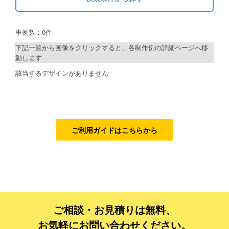
キーワードから探す
ご利用ガイド
事例数：0件
検索
ご利用の流れ
下記一覧から画像をクリックすると、各制作例の詳細ページへ移
動します
ご注文方法について
制作プランで探す
該当するデザインがありません
キャンセルについて
デザインアシスト
FAQ（よくあるご質問）
ベーシックコース
資料をダウンロード
シルバーコース
ご利用ガイドはこちらから
ご利用規約
ゴールドコース
フルデザイン
お見積り・お問合せ
データ修正
ご相談・お見積りは無料、
ジャンルで探す
お気軽にお問い合わせください。