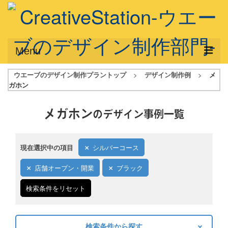
Menu
ウエーブのデザイン制作プラントップ
>
デザイン制作例
>
メ
サービス概要
ガホン
デザインプラン
メガホン
のデザイン事例一覧
デザインアシスト
フルデザイン
現在選択中の項目
シルバーコース
データ修正
店舗オープン・開業
ブラック
写真からイラスト作成
検索条件をリセット
デザイン制作例
ご利用料金
検索条件から探す