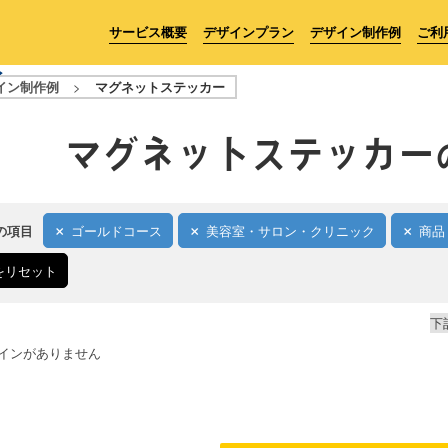
サービス概要
デザインプラン
デザイン制作例
ご利
イン制作例
>
マグネットステッカー
マグネットステッカー
の項目
ゴールドコース
美容室・サロン・クリニック
商品
をリセット
下
インがありません