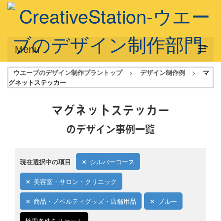
Menu
ウエーブのデザイン制作プラントップ
>
デザイン制作例
>
マ
サービス概要
グネットステッカー
デザインプラン
マグネットステッカー
デザインアシスト
のデザイン事例一覧
フルデザイン
データ修正
現在選択中の項目
シルバーコース
写真からイラスト作成
美容室・サロン・クリニック
デザイン制作例
商品・ノベルティグッズ・店舗用品
ブルー
ご利用料金
検索条件をリセット