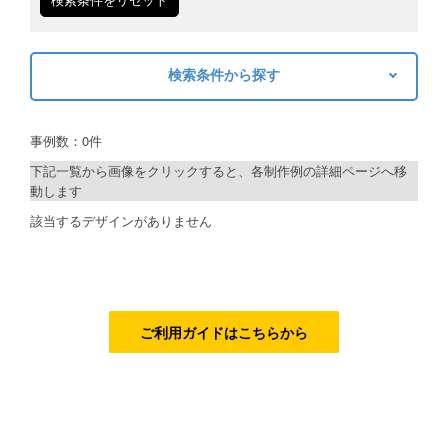
ご利用ガイド
検索条件から探す
ご利用の流れ
キーワードから探す
ご注文方法について
事例数：0件
検索
キャンセルについて
下記一覧から画像をクリックすると、各制作例の詳細ページへ移
動します
FAQ（よくあるご質問）
制作プランで探す
該当するデザインがありません
資料をダウンロード
デザインアシスト
ご利用規約
ベーシックコース
お見積り・お問合せ
シルバーコース
ご利用ガイドはこちらから
ゴールドコース
フルデザイン
データ修正