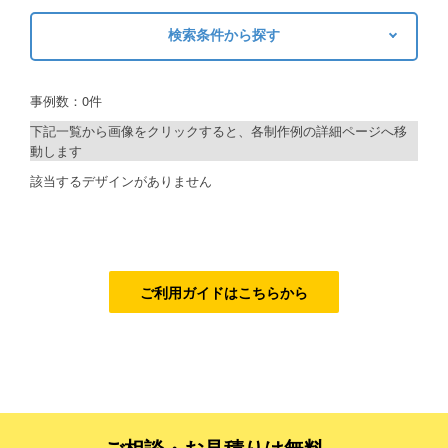
検索条件から探す
ご利用ガイド
キーワードから探す
ご利用の流れ
事例数：0件
検索
ご注文方法について
下記一覧から画像をクリックすると、各制作例の詳細ページへ移
動します
キャンセルについて
制作プランで探す
該当するデザインがありません
FAQ（よくあるご質問）
デザインアシスト
資料をダウンロード
ベーシックコース
ご利用規約
シルバーコース
ご利用ガイドはこちらから
お見積り・お問合せ
ゴールドコース
フルデザイン
データ修正
ご相談・お見積りは無料、