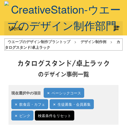
Menu
ウエーブのデザイン制作プラントップ
>
デザイン制作例
>
カ
サービス概要
タログスタンド/卓上ラック
デザインプラン
カタログスタンド/卓上ラック
デザインアシスト
のデザイン事例一覧
フルデザイン
データ修正
現在選択中の項目
ベーシックコース
写真からイラスト作成
飲食店・カフェ
生徒募集・会員募集
デザイン制作例
ピンク
検索条件をリセット
ご利用料金