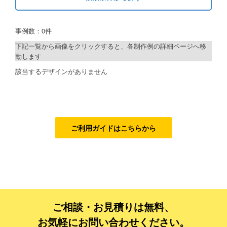
キーワードから探す
ご利用ガイド
事例数：0件
検索
ご利用の流れ
下記一覧から画像をクリックすると、各制作例の詳細ページへ移
動します
ご注文方法について
制作プランで探す
該当するデザインがありません
キャンセルについて
デザインアシスト
FAQ（よくあるご質問）
ベーシックコース
資料をダウンロード
シルバーコース
ご利用ガイドはこちらから
ご利用規約
ゴールドコース
フルデザイン
お見積り・お問合せ
データ修正
ご相談・お見積りは無料、
ジャンルで探す
お気軽にお問い合わせください。