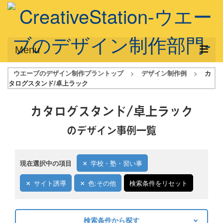
Menu
ウエーブのデザイン制作プラントップ
>
デザイン制作例
>
カ
サービス概要
タログスタンド/卓上ラック
デザインプラン
カタログスタンド/卓上ラック
デザインアシスト
のデザイン事例一覧
フルデザイン
データ修正
現在選択中の項目
学校・塾・習い事
写真からイラスト作成
サイト誘導
色:その他
検索条件をリセット
デザイン制作例
検索条件から探す
ご利用料金