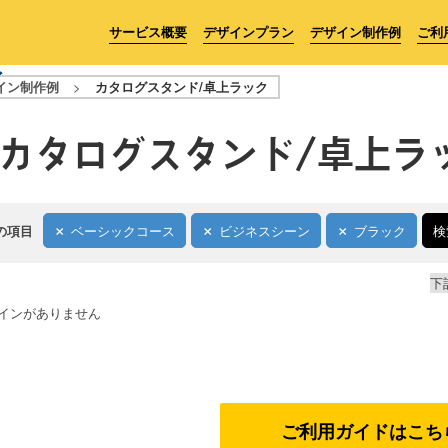
サービス概要
デザインプラン
デザイン制作例
ご利
イン制作例
>
カタログスタンド/卓上ラック
カタログスタンド/卓上ラ
の項目
ベーシックコース
ビジネスシーン
ブラック
検
下
インがありません
ご利用ガイドはこち