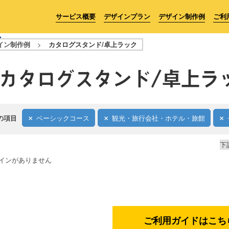
サービス概要
デザインプラン
デザイン制作例
ご利
イン制作例
>
カタログスタンド/卓上ラック
カタログスタンド/卓上ラ
の項目
ベーシックコース
観光・旅行会社・ホテル・旅館
下
インがありません
ご利用ガイドはこち