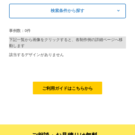
検索条件から探す
ご利用ガイド
キーワードから探す
ご利用の流れ
事例数：0件
検索
ご注文方法について
下記一覧から画像をクリックすると、各制作例の詳細ページへ移
動します
キャンセルについて
制作プランで探す
該当するデザインがありません
FAQ（よくあるご質問）
デザインアシスト
資料をダウンロード
ベーシックコース
ご利用規約
シルバーコース
ご利用ガイドはこちらから
お見積り・お問合せ
ゴールドコース
フルデザイン
データ修正
ご相談・お見積りは無料、