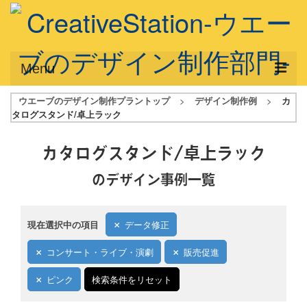
Menu
ウエーブのデザイン制作プラントップ
>
デザイン制作例
>
カ
サービス概要
タログスタンド/卓上ラック
デザインプラン
カタログスタンド/卓上ラック
デザインアシスト
のデザイン事例一覧
フルデザイン
データ修正
現在選択中の項目
データ修正
写真からイラスト作成
コンサート・ライブ・演劇
販売促進
デザイン制作例
ピンク
検索条件をリセット
ご利用料金