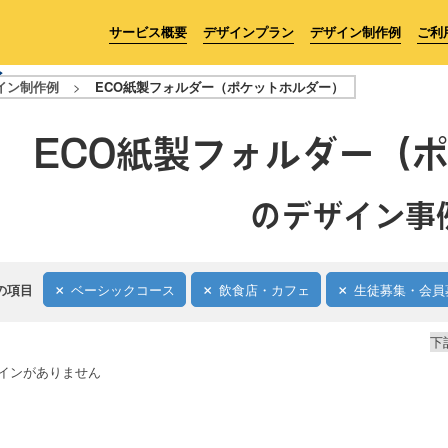
サービス概要
デザインプラン
デザイン制作例
ご利
イン制作例
>
ECO紙製フォルダー（ポケットホルダー）
ECO紙製フォルダー（
のデザイン事
の項目
ベーシックコース
飲食店・カフェ
生徒募集・会員
下
インがありません