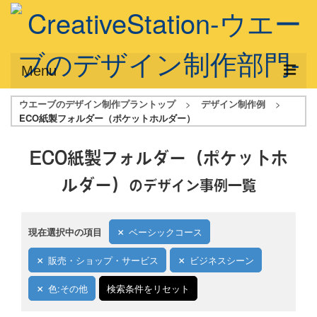
Menu
ウエーブのデザイン制作プラントップ
>
デザイン制作例
>
サービス概要
ECO紙製フォルダー（ポケットホルダー）
デザインプラン
ECO紙製フォルダー（ポケットホ
デザインアシスト
ルダー）
のデザイン事例一覧
フルデザイン
データ修正
現在選択中の項目
ベーシックコース
写真からイラスト作成
販売・ショップ・サービス
ビジネスシーン
デザイン制作例
色:その他
検索条件をリセット
ご利用料金