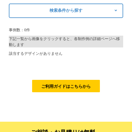
検索条件から探す
ご利用ガイド
キーワードから探す
ご利用の流れ
事例数：0件
検索
ご注文方法について
下記一覧から画像をクリックすると、各制作例の詳細ページへ移
動します
キャンセルについて
制作プランで探す
該当するデザインがありません
FAQ（よくあるご質問）
デザインアシスト
資料をダウンロード
ベーシックコース
ご利用規約
シルバーコース
ご利用ガイドはこちらから
お見積り・お問合せ
ゴールドコース
フルデザイン
データ修正
ご相談・お見積りは無料、