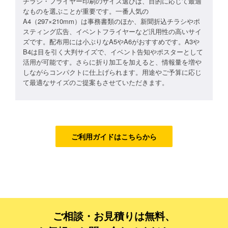
チラシ・フライヤー印刷のサイズ選びは、目的に応じて最適
なものを選ぶことが重要です。一番人気の
フルデザイン
A4（297×210mm）は事務書類のほか、新聞折込チラシやポ
スティング広告、イベントフライヤーなど汎用性の高いサイ
データ修正
ズです。配布用には小ぶりなA5やA6がおすすめです。A3や
B4は目を引く大判サイズで、イベント告知やポスターとして
活用が可能です。さらに折り加工を加えると、情報量を増や
ジャンルで探す
しながらコンパクトに仕上げられます。用途やご予算に応じ
て最適なサイズのご提案もさせていただきます。
販売・ショップ・サービス
飲食店・カフェ
観光・旅行会社・ホテル・旅館
ご利用ガイドはこちらから
学校・塾・習い事
コンサート・ライブ・演劇
美容室・サロン・クリニック
その他
ご相談・お見積りは無料、