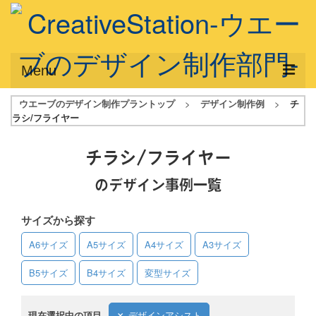
Menu
ウエーブのデザイン制作プラントップ
>
デザイン制作例
>
チ
サービス概要
ラシ/フライヤー
デザインプラン
チラシ/フライヤー
デザインアシスト
のデザイン事例一覧
フルデザイン
サイズから探す
データ修正
A6サイズ
A5サイズ
A4サイズ
A3サイズ
写真からイラスト作成
B5サイズ
B4サイズ
変型サイズ
デザイン制作例
ご利用料金
現在選択中の項目
デザインアシスト