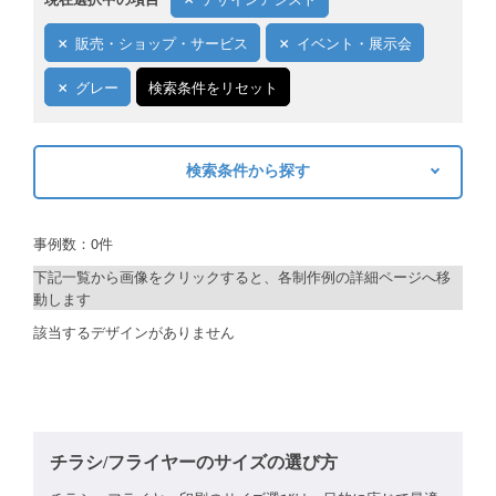
ご利用ガイド
販売・ショップ・サービス
イベント・展示会
ご利用の流れ
グレー
検索条件をリセット
ご注文方法について
検索条件から探す
キャンセルについて
キーワードから探す
FAQ（よくあるご質問）
事例数：0件
検索
資料をダウンロード
下記一覧から画像をクリックすると、各制作例の詳細ページへ移
動します
ご利用規約
制作プランで探す
該当するデザインがありません
お見積り・お問合せ
デザインアシスト
ベーシックコース
シルバーコース
チラシ/フライヤーのサイズの選び方
ゴールドコース