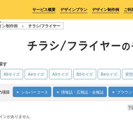
サービス概要
デザインプラン
デザイン制作例
ご利
イン制作例
>
チラシ/フライヤー
チラシ/フライヤー
の
探す
A5サイズ
A4サイズ
A3サイズ
B5サイズ
B4サイズ
変型
の項目
シルバーコース
情報誌・広報誌・会報誌
ブラウン
下
インがありません