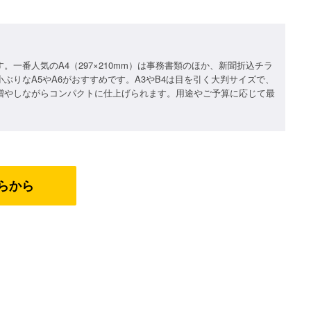
一番人気のA4（297×210mm）は事務書類のほか、新聞折込チラ
りなA5やA6がおすすめです。A3やB4は目を引く大判サイズで、
増やしながらコンパクトに仕上げられます。用途やご予算に応じて最
らから