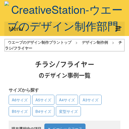
Menu
ウエーブのデザイン制作プラントップ
>
デザイン制作例
>
チ
サービス概要
ラシ/フライヤー
デザインプラン
チラシ/フライヤー
デザインアシスト
のデザイン事例一覧
フルデザイン
サイズから探す
データ修正
A6サイズ
A5サイズ
A4サイズ
A3サイズ
写真からイラスト作成
B5サイズ
B4サイズ
変型サイズ
デザイン制作例
ご利用料金
現在選択中の項目
ベーシックコース