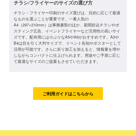
チラシ/フライヤーのサイズの選び方
ゴールドコース
チラシ・フライヤー印刷のサイズ選びは、目的に応じて最適
なものを選ぶことが重要です。一番人気の
フルデザイン
A4（297×210mm）は事務書類のほか、新聞折込チラシやポ
スティング広告、イベントフライヤーなど汎用性の高いサイ
データ修正
ズです。配布用には小ぶりなA5やA6がおすすめです。A3や
B4は目を引く大判サイズで、イベント告知やポスターとして
活用が可能です。さらに折り加工を加えると、情報量を増や
ジャンルで探す
しながらコンパクトに仕上げられます。用途やご予算に応じ
て最適なサイズのご提案もさせていただきます。
販売・ショップ・サービス
飲食店・カフェ
観光・旅行会社・ホテル・旅館
ご利用ガイドはこちらから
学校・塾・習い事
コンサート・ライブ・演劇
美容室・サロン・クリニック
その他