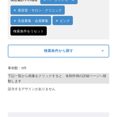
ご利用ガイド
美容室・サロン・クリニック
ご利用の流れ
生徒募集・会員募集
ピンク
ご注文方法について
検索条件をリセット
キャンセルについて
検索条件から探す
FAQ（よくあるご質問）
キーワードから探す
資料をダウンロード
事例数：0件
検索
ご利用規約
下記一覧から画像をクリックすると、各制作例の詳細ページへ移
動します
お見積り・お問合せ
制作プランで探す
該当するデザインがありません
デザインアシスト
ベーシックコース
シルバーコース