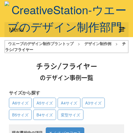
Menu
ウエーブのデザイン制作プラントップ
>
デザイン制作例
>
チ
サービス概要
ラシ/フライヤー
デザインプラン
チラシ/フライヤー
デザインアシスト
のデザイン事例一覧
フルデザイン
サイズから探す
データ修正
A6サイズ
A5サイズ
A4サイズ
A3サイズ
写真からイラスト作成
B5サイズ
B4サイズ
変型サイズ
デザイン制作例
ご利用料金
現在選択中の項目
シルバーコース