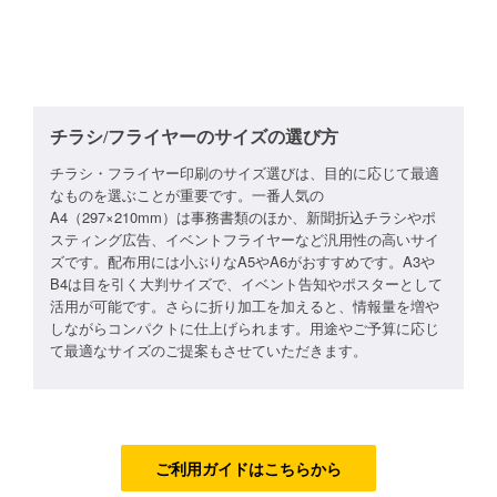
フルデザイン
データ修正
チラシ/フライヤーのサイズの選び方
ジャンルで探す
チラシ・フライヤー印刷のサイズ選びは、目的に応じて最適
販売・ショップ・サービス
なものを選ぶことが重要です。一番人気の
A4（297×210mm）は事務書類のほか、新聞折込チラシやポ
飲食店・カフェ
スティング広告、イベントフライヤーなど汎用性の高いサイ
ズです。配布用には小ぶりなA5やA6がおすすめです。A3や
観光・旅行会社・ホテル・旅館
B4は目を引く大判サイズで、イベント告知やポスターとして
活用が可能です。さらに折り加工を加えると、情報量を増や
学校・塾・習い事
しながらコンパクトに仕上げられます。用途やご予算に応じ
て最適なサイズのご提案もさせていただきます。
コンサート・ライブ・演劇
美容室・サロン・クリニック
その他
ご利用ガイドはこちらから