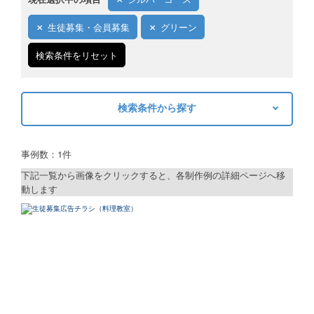
ご利用ガイド
生徒募集・会員募集
グリーン
ご利用の流れ
検索条件をリセット
ご注文方法について
検索条件から探す
キャンセルについて
キーワードから探す
FAQ（よくあるご質問）
事例数：1件
検索
資料をダウンロード
下記一覧から画像をクリックすると、各制作例の詳細ページへ移
動します
ご利用規約
制作プランで探す
お見積り・お問合せ
デザインアシスト
ベーシックコース
シルバーコース
ゴールドコース