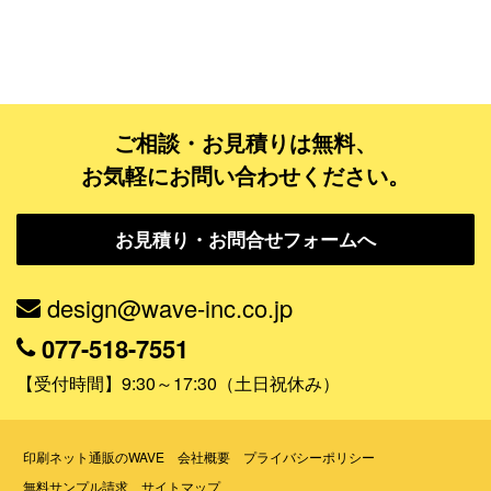
活用シーンで探す
ビジネスシーン
商品・ノベルティグッズ・店舗用品
販売促進
ご相談・お見積りは無料、
お気軽にお問い合わせください。
イベント・展示会
セミナー・シンポジウム
お見積り・お問合せフォームへ
店舗オープン・開業
生徒募集・会員募集
design@wave-inc.co.jp
セール・キャンペーン
077-518-7551
サイト誘導
【受付時間】9:30～17:30（土日祝休み）
情報誌・広報誌・会報誌
印刷ネット通販のWAVE
その他
会社概要
プライバシーポリシー
無料サンプル請求
サイトマップ