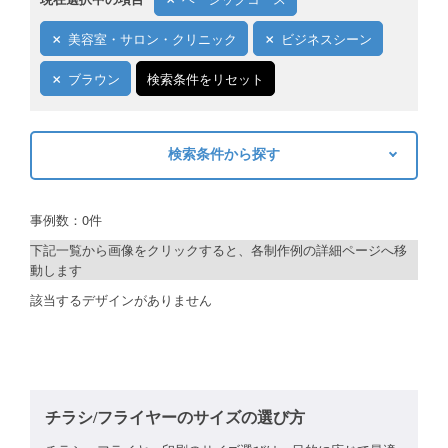
ご利用ガイド
美容室・サロン・クリニック
ビジネスシーン
ご利用の流れ
ブラウン
検索条件をリセット
ご注文方法について
検索条件から探す
キャンセルについて
キーワードから探す
FAQ（よくあるご質問）
事例数：0件
検索
資料をダウンロード
下記一覧から画像をクリックすると、各制作例の詳細ページへ移
動します
ご利用規約
制作プランで探す
該当するデザインがありません
お見積り・お問合せ
デザインアシスト
ベーシックコース
シルバーコース
チラシ/フライヤーのサイズの選び方
ゴールドコース