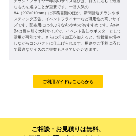
チラシ・フライヤー印刷のサイズ選びは、目的に応じて最適
なものを選ぶことが重要です。一番人気の
フルデザイン
A4（297×210mm）は事務書類のほか、新聞折込チラシやポ
スティング広告、イベントフライヤーなど汎用性の高いサイ
データ修正
ズです。配布用には小ぶりなA5やA6がおすすめです。A3や
B4は目を引く大判サイズで、イベント告知やポスターとして
活用が可能です。さらに折り加工を加えると、情報量を増や
ジャンルで探す
しながらコンパクトに仕上げられます。用途やご予算に応じ
て最適なサイズのご提案もさせていただきます。
販売・ショップ・サービス
飲食店・カフェ
観光・旅行会社・ホテル・旅館
ご利用ガイドはこちらから
学校・塾・習い事
コンサート・ライブ・演劇
美容室・サロン・クリニック
その他
ご相談・お見積りは無料、