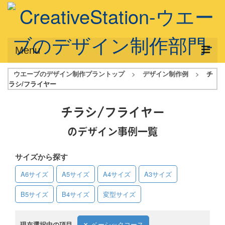
Menu
ウエーブのデザイン制作プラントップ
>
デザイン制作例
>
チ
サービス概要
ラシ/フライヤー
デザインプラン
チラシ/フライヤー
デザインアシスト
のデザイン事例一覧
フルデザイン
サイズから探す
データ修正
A6サイズ
A5サイズ
A4サイズ
A3サイズ
写真からイラスト作成
B5サイズ
B4サイズ
変型サイズ
デザイン制作例
ご利用料金
現在選択中の項目
ベーシックコース