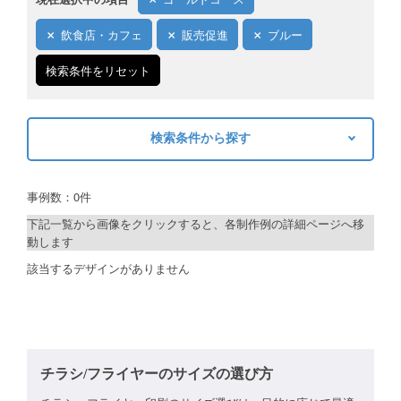
ご利用ガイド
飲食店・カフェ
販売促進
ブルー
ご利用の流れ
検索条件をリセット
ご注文方法について
検索条件から探す
キャンセルについて
キーワードから探す
FAQ（よくあるご質問）
事例数：0件
検索
資料をダウンロード
下記一覧から画像をクリックすると、各制作例の詳細ページへ移
動します
ご利用規約
制作プランで探す
該当するデザインがありません
お見積り・お問合せ
デザインアシスト
ベーシックコース
シルバーコース
チラシ/フライヤーのサイズの選び方
ゴールドコース