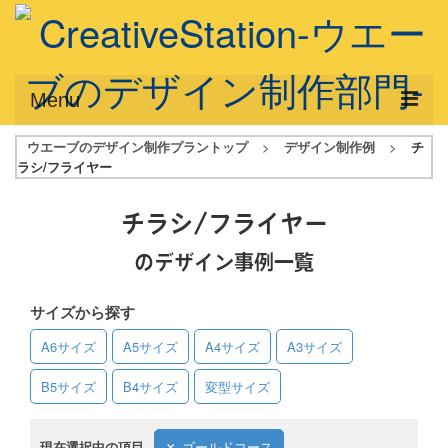
Menu
ウエーブのデザイン制作プラントップ
>
デザイン制作例
>
チ
サービス概要
ラシ/フライヤー
デザインプラン
チラシ/フライヤー
デザインアシスト
のデザイン事例一覧
フルデザイン
サイズから探す
データ修正
A6サイズ
A5サイズ
A4サイズ
A3サイズ
写真からイラスト作成
B5サイズ
B4サイズ
変型サイズ
デザイン制作例
ご利用料金
現在選択中の項目
ゴールドコース