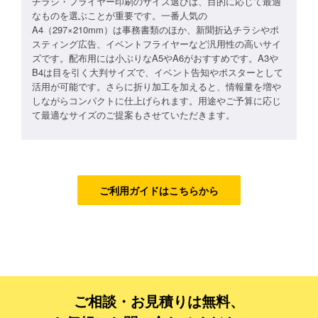
チラシ・フライヤー印刷のサイズ選びは、目的に応じて最適
なものを選ぶことが重要です。一番人気の
フルデザイン
A4（297×210mm）は事務書類のほか、新聞折込チラシやポ
スティング広告、イベントフライヤーなど汎用性の高いサイ
データ修正
ズです。配布用には小ぶりなA5やA6がおすすめです。A3や
B4は目を引く大判サイズで、イベント告知やポスターとして
活用が可能です。さらに折り加工を加えると、情報量を増や
ジャンルで探す
しながらコンパクトに仕上げられます。用途やご予算に応じ
て最適なサイズのご提案もさせていただきます。
販売・ショップ・サービス
飲食店・カフェ
観光・旅行会社・ホテル・旅館
ご利用ガイドはこちらから
学校・塾・習い事
コンサート・ライブ・演劇
美容室・サロン・クリニック
その他
ご相談・お見積りは無料、