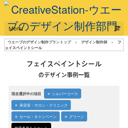
Menu
ウエーブのデザイン制作プラントップ
>
デザイン制作例
>
フ
サービス概要
ェイスペイントシール
デザインプラン
フェイスペイントシール
デザインアシスト
のデザイン事例一覧
フルデザイン
データ修正
現在選択中の項目
シルバーコース
写真からイラスト作成
美容室・サロン・クリニック
デザイン制作例
セール・キャンペーン
グリーン
ご利用料金
検索条件をリセット