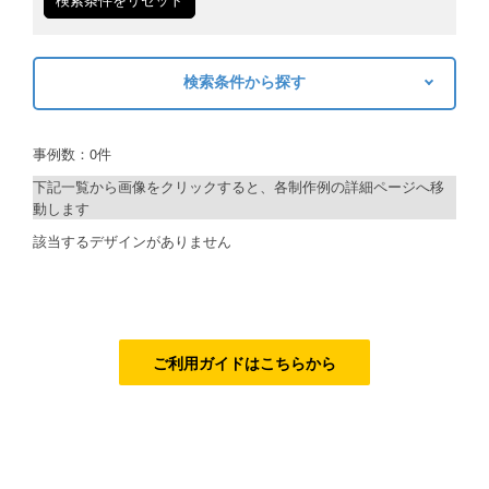
ご利用ガイド
検索条件から探す
ご利用の流れ
キーワードから探す
ご注文方法について
事例数：0件
検索
キャンセルについて
下記一覧から画像をクリックすると、各制作例の詳細ページへ移
動します
FAQ（よくあるご質問）
制作プランで探す
該当するデザインがありません
資料をダウンロード
デザインアシスト
ご利用規約
ベーシックコース
お見積り・お問合せ
シルバーコース
ご利用ガイドはこちらから
ゴールドコース
フルデザイン
データ修正