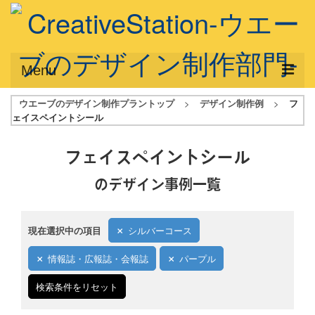
Menu
ウエーブのデザイン制作プラントップ
>
デザイン制作例
>
フ
サービス概要
ェイスペイントシール
デザインプラン
フェイスペイントシール
デザインアシスト
のデザイン事例一覧
フルデザイン
データ修正
現在選択中の項目
シルバーコース
写真からイラスト作成
情報誌・広報誌・会報誌
パープル
デザイン制作例
検索条件をリセット
ご利用料金