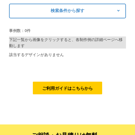
検索条件から探す
ご利用ガイド
キーワードから探す
ご利用の流れ
事例数：0件
検索
ご注文方法について
下記一覧から画像をクリックすると、各制作例の詳細ページへ移
動します
キャンセルについて
制作プランで探す
該当するデザインがありません
FAQ（よくあるご質問）
デザインアシスト
資料をダウンロード
ベーシックコース
ご利用規約
シルバーコース
ご利用ガイドはこちらから
お見積り・お問合せ
ゴールドコース
フルデザイン
データ修正
ご相談・お見積りは無料、