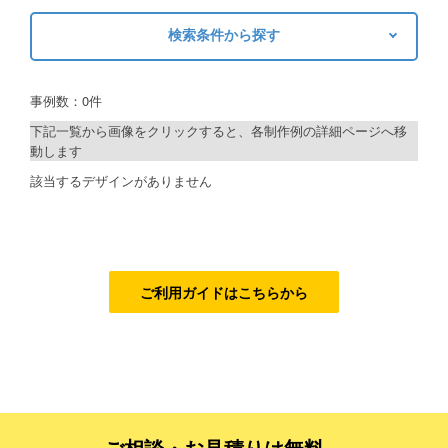
検索条件から探す
ご利用ガイド
キーワードから探す
ご利用の流れ
事例数：0件
検索
ご注文方法について
下記一覧から画像をクリックすると、各制作例の詳細ページへ移
動します
キャンセルについて
制作プランで探す
該当するデザインがありません
FAQ（よくあるご質問）
デザインアシスト
資料をダウンロード
ベーシックコース
ご利用規約
シルバーコース
ご利用ガイドはこちらから
お見積り・お問合せ
ゴールドコース
フルデザイン
データ修正
ご相談・お見積りは無料、