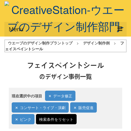
Menu
ウエーブのデザイン制作プラントップ
>
デザイン制作例
>
フ
サービス概要
ェイスペイントシール
デザインプラン
フェイスペイントシール
デザインアシスト
のデザイン事例一覧
フルデザイン
データ修正
現在選択中の項目
データ修正
写真からイラスト作成
コンサート・ライブ・演劇
販売促進
デザイン制作例
ピンク
検索条件をリセット
ご利用料金