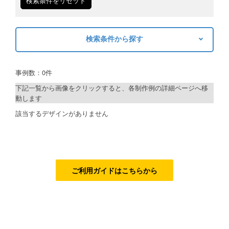
検索条件をリセット
ご利用ガイド
検索条件から探す
ご利用の流れ
キーワードから探す
ご注文方法について
事例数：0件
検索
キャンセルについて
下記一覧から画像をクリックすると、各制作例の詳細ページへ移
動します
FAQ（よくあるご質問）
制作プランで探す
該当するデザインがありません
資料をダウンロード
デザインアシスト
ご利用規約
ベーシックコース
お見積り・お問合せ
シルバーコース
ご利用ガイドはこちらから
ゴールドコース
フルデザイン
データ修正