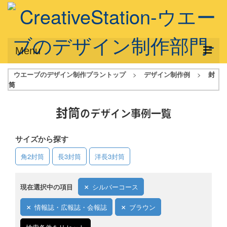
Menu
ウエーブのデザイン制作プラントップ
>
デザイン制作例
>
封
サービス概要
筒
デザインプラン
封筒
のデザイン事例一覧
デザインアシスト
サイズから探す
フルデザイン
角2封筒
長3封筒
洋長3封筒
データ修正
写真からイラスト作成
現在選択中の項目
シルバーコース
デザイン制作例
情報誌・広報誌・会報誌
ブラウン
ご利用料金