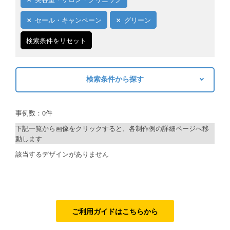
ご利用ガイド
セール・キャンペーン
グリーン
ご利用の流れ
検索条件をリセット
ご注文方法について
検索条件から探す
キャンセルについて
キーワードから探す
FAQ（よくあるご質問）
事例数：0件
検索
資料をダウンロード
下記一覧から画像をクリックすると、各制作例の詳細ページへ移
動します
ご利用規約
制作プランで探す
該当するデザインがありません
お見積り・お問合せ
デザインアシスト
ベーシックコース
シルバーコース
ご利用ガイドはこちらから
ゴールドコース