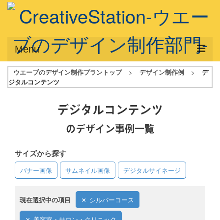
Menu
ウエーブのデザイン制作プラントップ
>
デザイン制作例
>
デ
サービス概要
ジタルコンテンツ
デザインプラン
デジタルコンテンツ
デザインアシスト
のデザイン事例一覧
フルデザイン
サイズから探す
データ修正
バナー画像
サムネイル画像
デジタルサイネージ
写真からイラスト作成
デザイン制作例
現在選択中の項目
シルバーコース
ご利用料金
美容室・サロン・クリニック