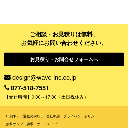
フルデザイン
データ修正
ご相談・お見積りは無料、
ジャンルで探す
お気軽にお問い合わせください。
販売・ショップ・サービス
お見積り・お問合せフォームへ
飲食店・カフェ
観光・旅行会社・ホテル・旅館
design@wave-inc.co.jp
学校・塾・習い事
077-518-7551
コンサート・ライブ・演劇
【受付時間】9:30～17:30（土日祝休み）
美容室・サロン・クリニック
その他
印刷ネット通販のWAVE
会社概要
プライバシーポリシー
無料サンプル請求
サイトマップ