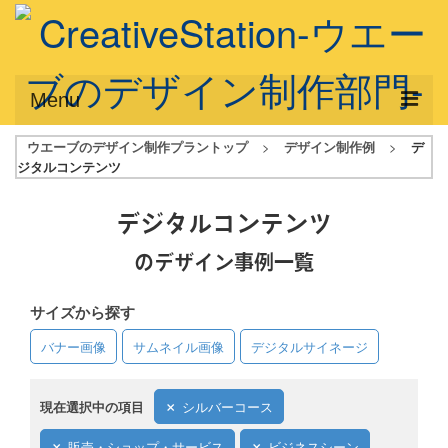
Menu
ウエーブのデザイン制作プラントップ
>
デザイン制作例
>
デ
サービス概要
ジタルコンテンツ
デザインプラン
デジタルコンテンツ
デザインアシスト
のデザイン事例一覧
フルデザイン
サイズから探す
データ修正
バナー画像
サムネイル画像
デジタルサイネージ
写真からイラスト作成
デザイン制作例
現在選択中の項目
シルバーコース
ご利用料金
販売・ショップ・サービス
ビジネスシーン