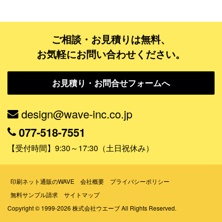
データ修正
ご相談・お見積りは無料、
ジャンルで探す
お気軽にお問い合わせください。
販売・ショップ・サービス
お見積り・お問合せフォームへ
飲食店・カフェ
観光・旅行会社・ホテル・旅館
design@wave-inc.co.jp
学校・塾・習い事
077-518-7551
コンサート・ライブ・演劇
【受付時間】9:30～17:30（土日祝休み）
美容室・サロン・クリニック
その他
印刷ネット通販のWAVE
会社概要
プライバシーポリシー
無料サンプル請求
サイトマップ
活用シーンで探す
Copyright © 1999-2026 株式会社ウエーブ All Rights Reserved.