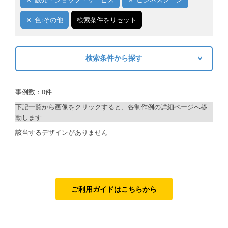
ご利用ガイド
色:その他
検索条件をリセット
ご利用の流れ
検索条件から探す
ご注文方法について
キーワードから探す
キャンセルについて
事例数：0件
検索
FAQ（よくあるご質問）
下記一覧から画像をクリックすると、各制作例の詳細ページへ移
動します
資料をダウンロード
制作プランで探す
該当するデザインがありません
ご利用規約
デザインアシスト
お見積り・お問合せ
ベーシックコース
シルバーコース
ご利用ガイドはこちらから
ゴールドコース
フルデザイン