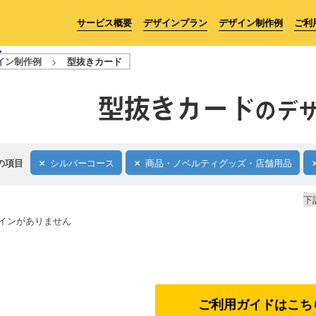
サービス概要
デザインプラン
デザイン制作例
ご利
イン制作例
>
型抜きカード
型抜きカード
のデ
の項目
シルバーコース
商品・ノベルティグッズ・店舗用品
下
インがありません
ご利用ガイドはこち