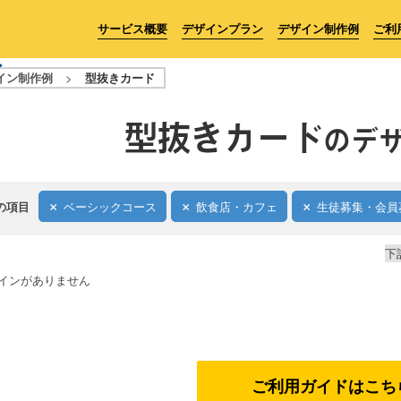
サービス概要
デザインプラン
デザイン制作例
ご利
イン制作例
>
型抜きカード
型抜きカード
のデ
の項目
ベーシックコース
飲食店・カフェ
生徒募集・会員
下
インがありません
ご利用ガイドはこち