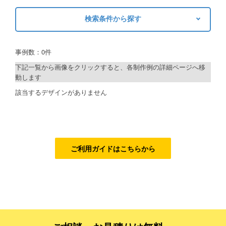
ご利用ガイド
検索条件から探す
キーワードから探す
ご利用の流れ
事例数：0件
検索
ご注文方法について
下記一覧から画像をクリックすると、各制作例の詳細ページへ移
動します
キャンセルについて
制作プランで探す
該当するデザインがありません
FAQ（よくあるご質問）
デザインアシスト
資料をダウンロード
ベーシックコース
ご利用規約
シルバーコース
ご利用ガイドはこちらから
お見積り・お問合せ
ゴールドコース
フルデザイン
データ修正