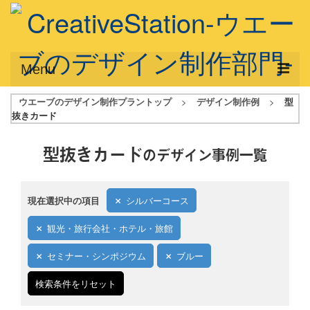
Menu
ウエーブのデザイン制作プラントップ
>
デザイン制作例
>
型
サービス概要
抜きカード
デザインプラン
型抜きカード
のデザイン事例一覧
デザインアシスト
フルデザイン
現在選択中の項目
シルバーコース
データ修正
観光・旅行会社・ホテル・旅館
写真からイラスト作成
セミナー・シンポジウム
ブルー
デザイン制作例
検索条件をリセット
ご利用料金