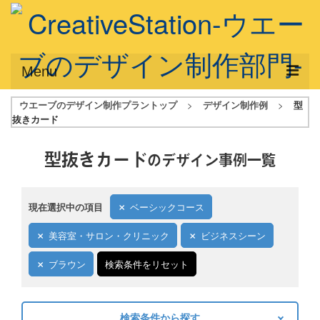
Menu
ウエーブのデザイン制作プラントップ
>
デザイン制作例
>
型
サービス概要
抜きカード
デザインプラン
型抜きカード
のデザイン事例一覧
デザインアシスト
フルデザイン
現在選択中の項目
ベーシックコース
データ修正
美容室・サロン・クリニック
ビジネスシーン
写真からイラスト作成
ブラウン
検索条件をリセット
デザイン制作例
ご利用料金
検索条件から探す