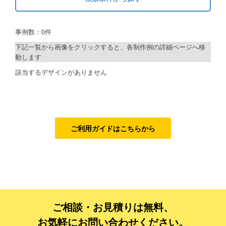
キーワードから探す
ご利用ガイド
事例数：0件
検索
ご利用の流れ
下記一覧から画像をクリックすると、各制作例の詳細ページへ移
動します
ご注文方法について
制作プランで探す
該当するデザインがありません
キャンセルについて
デザインアシスト
FAQ（よくあるご質問）
ベーシックコース
資料をダウンロード
シルバーコース
ご利用ガイドはこちらから
ご利用規約
ゴールドコース
フルデザイン
お見積り・お問合せ
データ修正
ご相談・お見積りは無料、
ジャンルで探す
お気軽にお問い合わせください。