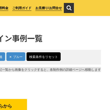
用料金
ご利用ガイド
お見積り/お問合せ
イン事例一覧
進
ブルー
検索条件をリセット
記一覧から画像をクリックすると、各制作例の詳細ページへ移動します
らから