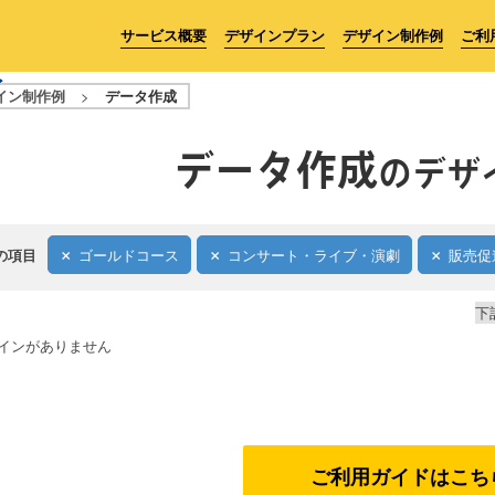
サービス概要
デザインプラン
デザイン制作例
ご利
イン制作例
>
データ作成
データ作成
のデザ
の項目
ゴールドコース
コンサート・ライブ・演劇
販売促
下
インがありません
ご利用ガイドはこち