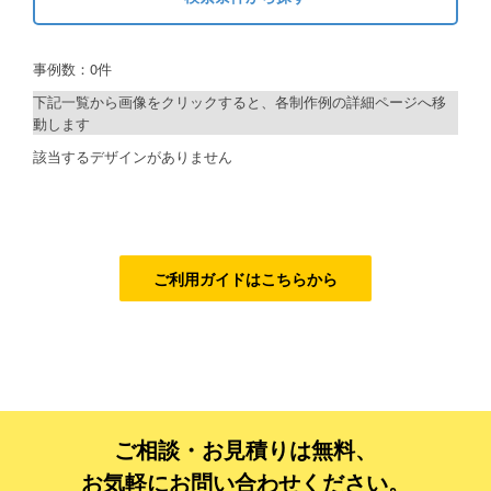
キーワードから探す
ご利用ガイド
事例数：0件
検索
ご利用の流れ
下記一覧から画像をクリックすると、各制作例の詳細ページへ移
動します
ご注文方法について
制作プランで探す
該当するデザインがありません
キャンセルについて
デザインアシスト
FAQ（よくあるご質問）
ベーシックコース
資料をダウンロード
シルバーコース
ご利用ガイドはこちらから
ご利用規約
ゴールドコース
フルデザイン
お見積り・お問合せ
データ修正
ご相談・お見積りは無料、
ジャンルで探す
お気軽にお問い合わせください。