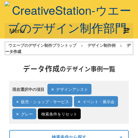
Menu
ウエーブのデザイン制作プラントップ
>
デザイン制作例
>
デ
サービス概要
ータ作成
デザインプラン
データ作成
のデザイン事例一覧
デザインアシスト
フルデザイン
現在選択中の項目
デザインアシスト
データ修正
販売・ショップ・サービス
イベント・展示会
写真からイラスト作成
グレー
検索条件をリセット
デザイン制作例
ご利用料金
検索条件から探す