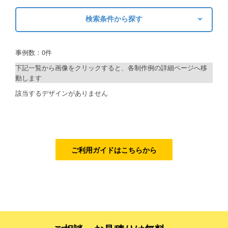
ご利用ガイド
検索条件から探す
キーワードから探す
ご利用の流れ
事例数：0件
検索
ご注文方法について
下記一覧から画像をクリックすると、各制作例の詳細ページへ移
動します
キャンセルについて
制作プランで探す
該当するデザインがありません
FAQ（よくあるご質問）
デザインアシスト
資料をダウンロード
ベーシックコース
ご利用規約
シルバーコース
ご利用ガイドはこちらから
お見積り・お問合せ
ゴールドコース
フルデザイン
データ修正