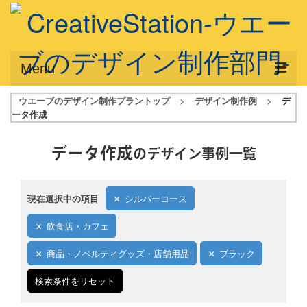
Menu
ウエーブのデザイン制作プラントップ
>
デザイン制作例
>
デ
サービス概要
ータ作成
デザインプラン
データ作成
のデザイン事例一覧
デザインアシスト
フルデザイン
現在選択中の項目
シルバーコース
データ修正
飲食店・カフェ
写真からイラスト作成
商品・ノベルティグッズ・店舗用品
ブラック
デザイン制作例
検索条件をリセット
ご利用料金