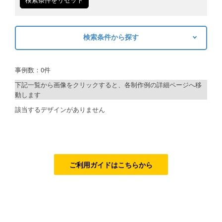
ご利用ガイド
検索条件から探す
ご利用の流れ
キーワードから探す
ご注文方法について
事例数：0件
検索
キャンセルについて
下記一覧から画像をクリックすると、各制作例の詳細ページへ移
動します
FAQ（よくあるご質問）
制作プランで探す
該当するデザインがありません
資料をダウンロード
デザインアシスト
ご利用規約
ベーシックコース
お見積り・お問合せ
シルバーコース
ご利用ガイドはこちらから
ゴールドコース
フルデザイン
データ修正