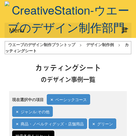
Menu
ウエーブのデザイン制作プラントップ
>
デザイン制作例
>
カ
サービス概要
ッティングシート
デザインプラン
カッティングシート
デザインアシスト
のデザイン事例一覧
フルデザイン
データ修正
現在選択中の項目
ベーシックコース
写真からイラスト作成
ジャンル:その他
デザイン制作例
商品・ノベルティグッズ・店舗用品
グリーン
ご利用料金
検索条件をリセット