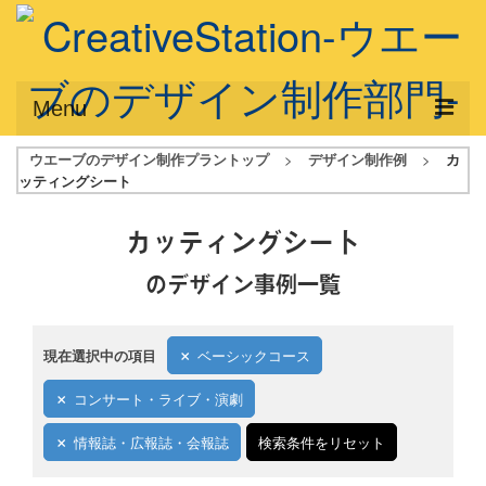
Menu
ウエーブのデザイン制作プラントップ
>
デザイン制作例
>
カ
サービス概要
ッティングシート
デザインプラン
カッティングシート
デザインアシスト
のデザイン事例一覧
フルデザイン
データ修正
現在選択中の項目
ベーシックコース
写真からイラスト作成
コンサート・ライブ・演劇
デザイン制作例
情報誌・広報誌・会報誌
検索条件をリセット
ご利用料金