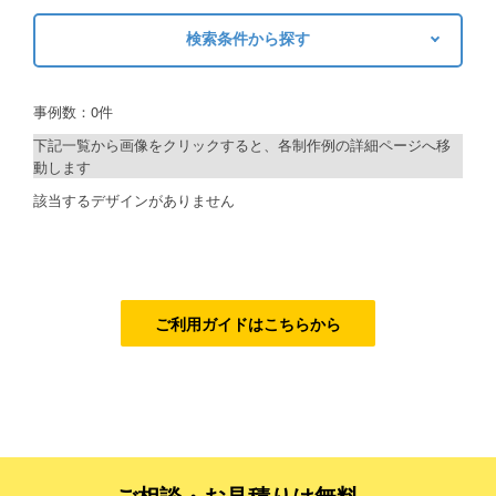
検索条件から探す
ご利用ガイド
キーワードから探す
ご利用の流れ
事例数：0件
検索
ご注文方法について
下記一覧から画像をクリックすると、各制作例の詳細ページへ移
動します
キャンセルについて
制作プランで探す
該当するデザインがありません
FAQ（よくあるご質問）
デザインアシスト
資料をダウンロード
ベーシックコース
ご利用規約
シルバーコース
ご利用ガイドはこちらから
お見積り・お問合せ
ゴールドコース
フルデザイン
データ修正
ご相談・お見積りは無料、