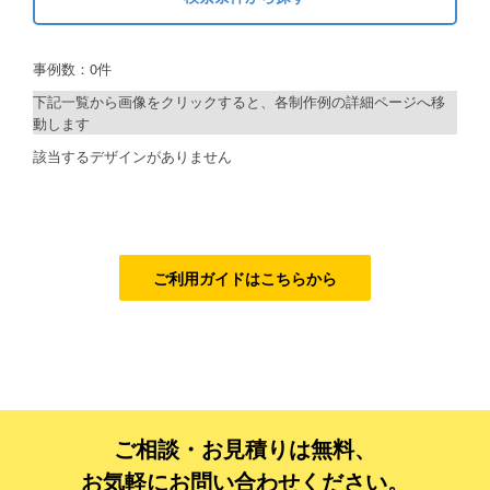
キーワードから探す
ご利用ガイド
事例数：0件
検索
ご利用の流れ
下記一覧から画像をクリックすると、各制作例の詳細ページへ移
動します
ご注文方法について
制作プランで探す
該当するデザインがありません
キャンセルについて
デザインアシスト
FAQ（よくあるご質問）
ベーシックコース
資料をダウンロード
シルバーコース
ご利用ガイドはこちらから
ご利用規約
ゴールドコース
フルデザイン
お見積り・お問合せ
データ修正
ご相談・お見積りは無料、
ジャンルで探す
お気軽にお問い合わせください。