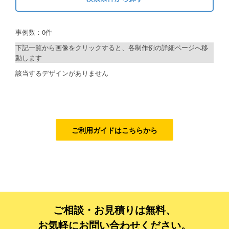
キーワードから探す
ご利用ガイド
事例数：0件
検索
ご利用の流れ
下記一覧から画像をクリックすると、各制作例の詳細ページへ移
動します
ご注文方法について
制作プランで探す
該当するデザインがありません
キャンセルについて
デザインアシスト
FAQ（よくあるご質問）
ベーシックコース
資料をダウンロード
シルバーコース
ご利用ガイドはこちらから
ご利用規約
ゴールドコース
フルデザイン
お見積り・お問合せ
データ修正
ご相談・お見積りは無料、
ジャンルで探す
お気軽にお問い合わせください。