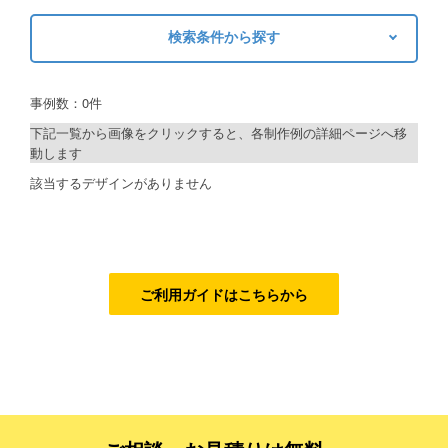
ご利用ガイド
検索条件から探す
キーワードから探す
ご利用の流れ
事例数：0件
検索
ご注文方法について
下記一覧から画像をクリックすると、各制作例の詳細ページへ移
動します
キャンセルについて
制作プランで探す
該当するデザインがありません
FAQ（よくあるご質問）
デザインアシスト
資料をダウンロード
ベーシックコース
ご利用規約
シルバーコース
ご利用ガイドはこちらから
お見積り・お問合せ
ゴールドコース
フルデザイン
データ修正