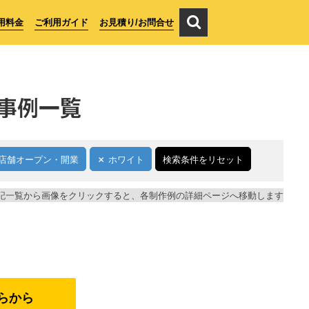
用料金
ご利用ガイド
お見積り/お問合せ
事例一覧
店舗オープン・開業
ホワイト
検索条件をリセット
記一覧から画像をクリックすると、各制作例の詳細ページへ移動します
らから