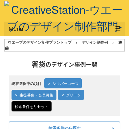
Menu
ウエーブのデザイン制作プラントップ
>
デザイン制作例
>
箸
サービス概要
袋
デザインプラン
箸袋
のデザイン事例一覧
デザインアシスト
フルデザイン
現在選択中の項目
シルバーコース
データ修正
生徒募集・会員募集
グリーン
写真からイラスト作成
検索条件をリセット
デザイン制作例
ご利用料金
検索条件から探す