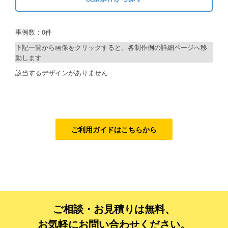
キーワードから探す
ご利用ガイド
事例数：0件
検索
ご利用の流れ
下記一覧から画像をクリックすると、各制作例の詳細ページへ移
動します
ご注文方法について
制作プランで探す
該当するデザインがありません
キャンセルについて
デザインアシスト
FAQ（よくあるご質問）
ベーシックコース
資料をダウンロード
シルバーコース
ご利用ガイドはこちらから
ご利用規約
ゴールドコース
フルデザイン
お見積り・お問合せ
データ修正
ご相談・お見積りは無料、
ジャンルで探す
お気軽にお問い合わせください。