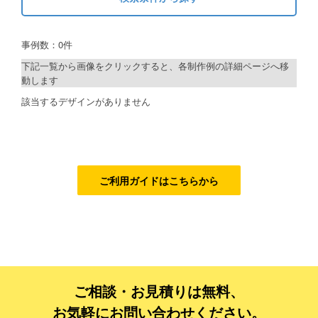
キーワードから探す
ご利用ガイド
事例数：0件
検索
ご利用の流れ
下記一覧から画像をクリックすると、各制作例の詳細ページへ移
動します
ご注文方法について
制作プランで探す
該当するデザインがありません
キャンセルについて
デザインアシスト
FAQ（よくあるご質問）
ベーシックコース
資料をダウンロード
シルバーコース
ご利用ガイドはこちらから
ご利用規約
ゴールドコース
フルデザイン
お見積り・お問合せ
データ修正
ご相談・お見積りは無料、
ジャンルで探す
お気軽にお問い合わせください。