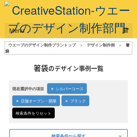
Menu
ウエーブのデザイン制作プラントップ
>
デザイン制作例
>
箸
サービス概要
袋
デザインプラン
箸袋
のデザイン事例一覧
デザインアシスト
フルデザイン
現在選択中の項目
シルバーコース
データ修正
店舗オープン・開業
ブラック
写真からイラスト作成
検索条件をリセット
デザイン制作例
ご利用料金
検索条件から探す